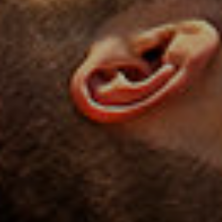
NG
RENAT
A E
RENAN