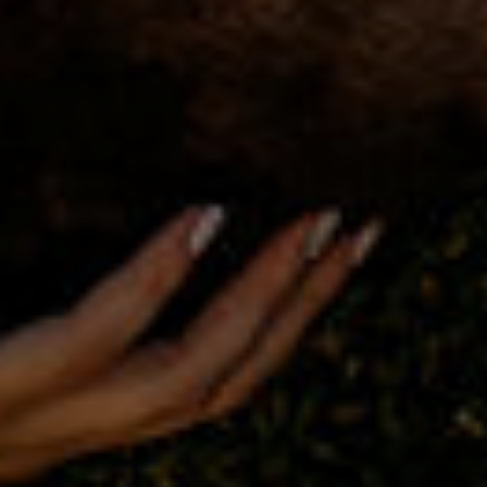
|
LAGGU
S |
CAMPO