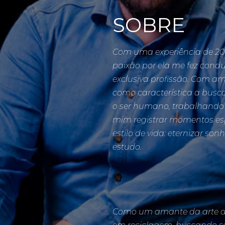
SOBRE
Com uma experiência de 20
paixão por ela me fez condu
exclusiva profissão. Com am
como característica a busca 
o ser humano, trabalhando 
mim registrar momentos es
estilo de vida: eternizar s
estudo.
Como um amante da arte da