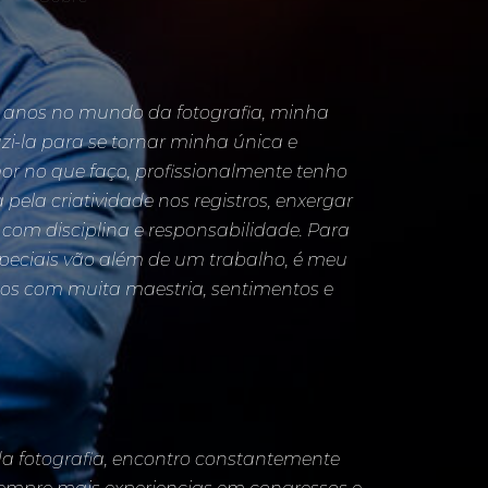
 anos no mundo da fotografia, minha
zi-la para se tornar minha única e
or no que faço, profissionalmente tenho
pela criatividade nos registros, enxergar
com disciplina e responsabilidade. Para
peciais vão além de um trabalho, é meu
onhos com muita maestria, sentimentos e
 fotografia, encontro constantemente