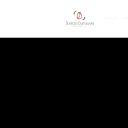
HOME
W