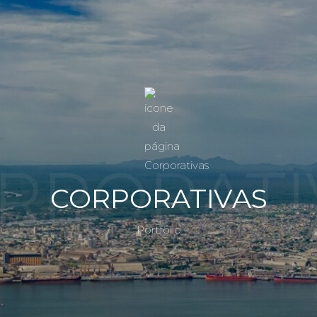
RPORATI
CORPORATIVAS
Portfólio